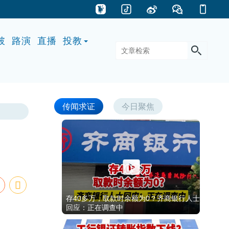
披
路演
直播
投教
传闻求证
今日聚焦
存40多万，取款时余额为0？齐商银行人士
回应：正在调查中