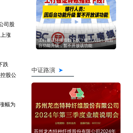
公司股
价上涨
工行银证转账指数下线？银行人员：因后
台功能升级，暂不开放该功能
下跌
中证路演
斯控股公
，涨幅为
苏州龙杰特种纤维股份有限公司2024年