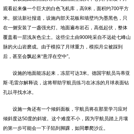
观看起来像一个巨大的白色飞机库，高9米，面积约700平方
米。据法新社报道，设施内部天花板和墙壁均为墨黑色，只
在一侧安装了一盏强光灯。地面遍布岩石，高低起伏，整体
覆盖着一层浅灰色尘土。这些尘土由900吨采自不远处七峰山
脉的火山岩磨成。由于模拟了月球重力，模拟月尘被踩到
后，甚至会飘起来“悬浮在空中”。
设施的地面能冻起来，冻层可达3米。德国宇航员马蒂亚
斯·毛雷尔解释说，这将帮助宇航员练习在冰冻的月球表面钻
孔以寻找水冰。
设施一角还有一个倾斜面板，宇航员将在那里学习应对
倾斜度达50度的斜坡。这个难度不小，因为宇航员踏上月壤
的第一步可能会一下子陷到脚踝，如同攀爬沙丘。