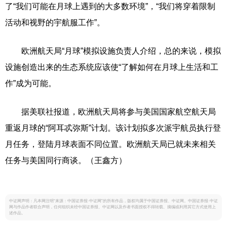
了“我们可能在月球上遇到的大多数环境”，“我们将穿着限制
活动和视野的宇航服工作”。
欧洲航天局“月球”模拟设施负责人介绍，总的来说，模拟
设施创造出来的生态系统应该使“了解如何在月球上生活和工
作”成为可能。
据美联社报道，欧洲航天局将参与美国国家航空航天局
重返月球的“阿耳忒弥斯”计划。该计划拟多次派宇航员执行登
月任务，登陆月球表面不同位置。欧洲航天局已就未来相关
任务与美国同行商谈。（王鑫方）
中证网声明：凡本网注明“来源：中国证券报·中证网”的所有作品，版权均属于中国证券报、中证网。中国证券报·中证
网与作品作者联合声明，任何组织未经中国证券报、中证网以及作者书面授权不得转载、摘编或利用其它方式使用上
述作品。