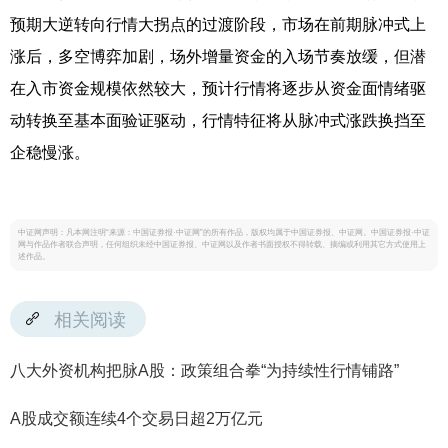
预期大逆转向行情大拐点的过渡阶段，市场在前期脉冲式上
涨后，多空博弈加剧，场外增量资金的入场节奏放缓，但潜
在入市资金规模依然较大，预计行情将逐步从资金面情绪驱
动转换至基本面验证驱动，行情特征将从脉冲式涨跌换挡至
企稳慢涨。
中证网声明：凡本网注明“来源：中国证券报·中证网”的所有作品，版权均属于中国证券报、中证网。中国证券报·中证
网与作品作者联合声明，任何组织未经中国证券报、中证网以及作者书面授权不得转载、摘编或利用其它方式使用上
述作品。
相关阅读
八大外资机构把脉A股：政策组合拳“为持续性行情铺路”
A股成交额连续4个交易日超2万亿元