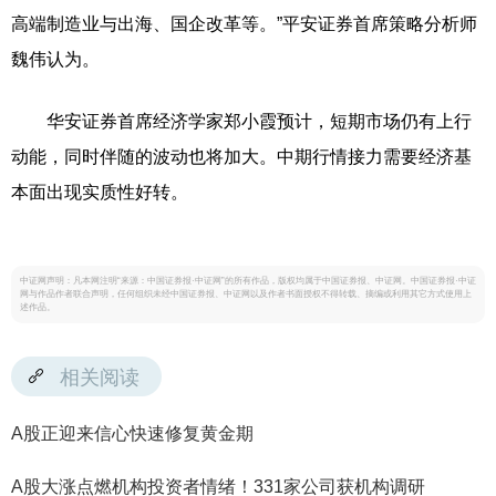
高端制造业与出海、国企改革等。”平安证券首席策略分析师
魏伟认为。
华安证券首席经济学家郑小霞预计，短期市场仍有上行
动能，同时伴随的波动也将加大。中期行情接力需要经济基
本面出现实质性好转。
中证网声明：凡本网注明“来源：中国证券报·中证网”的所有作品，版权均属于中国证券报、中证网。中国证券报·中证
网与作品作者联合声明，任何组织未经中国证券报、中证网以及作者书面授权不得转载、摘编或利用其它方式使用上
述作品。
相关阅读
A股正迎来信心快速修复黄金期
A股大涨点燃机构投资者情绪！331家公司获机构调研