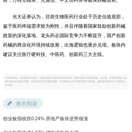
前，万得光模块、光通信、中文语料库等板块跌幅居前。
光大证券认为，目前生物医药行业处于历史估值底部，
鉴于医药终端需求较为刚性，并且伴随着国家鼓励创新药械
政策的深化落地、龙头药企国际竞争力不断提升，国产创新
药械的商业化环境持续改善，出海逻辑也逐步兑现。板块内
建议关注医疗硬科技、中医药、创新药三大主线。
中证网声明：凡本网注明“来源：中国证券报·中证网”的所有作品，版权均属于中国证券报、中证网。中国证券报·中证
网与作品作者联合声明，任何组织未经中国证券报、中证网以及作者书面授权不得转载、摘编或利用其它方式使用上
述作品。
相关阅读
创业板指收跌0.24% 房地产板块逆势领涨