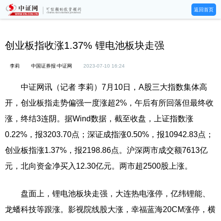
返回首页
创业板指收涨1.37% 锂电池板块走强
李莉
中国证券报·中证网
2023-07-10 16:24
中证网讯（记者 李莉）7月10日，A股三大指数集体高
开，创业板指走势偏强一度涨超2%，午后有所回落但最终收
涨，终结3连阴。据Wind数据，截至收盘，上证指数涨
0.22%，报3203.70点；深证成指涨0.50%，报10942.83点；
创业板指涨1.37%，报2198.86点。沪深两市成交额7613亿
元，北向资金净买入12.30亿元。两市超2500股上涨。
盘面上，锂电池板块走强，大连热电涨停，亿纬锂能、
龙蟠科技等跟涨。影视院线股大涨，幸福蓝海20CM涨停，横