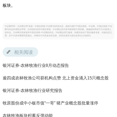
板块。
中证网声明：凡本网注明“来源：中国证券报·中证网”的所有作品，版权均属于中国证券报、中证网。中国证券报·中证
网与作品作者联合声明，任何组织未经中国证券报、中证网以及作者书面授权不得转载、摘编或利用其它方式使用上
述作品。凡本网注明来源非中国证券报·中证网的作品，均转载自其它媒体，转载目的在于更好服务读者、传递信息之
需，并不代表本网赞同其观点，本网亦不对其真实性负责，持异议者应与原出处单位主张权利。
相关阅读
银河证券-农林牧渔行业8月动态报告
逾四成农林牧渔公司获机构点赞 北上资金涌入15只概念股
银河证券-农林牧渔行业研究报告
牧原股份成中小板市值“一哥” 猪产业概念股批量涨停
农林牧渔板块积蓄反弹动能