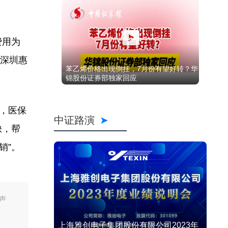
费用为
“深圳惠
苯乙烯价格出现倒挂，7月份有望好转？华
锦股份证券部独家回应
，医保
中证路演
缺，帮
销”。
声
上海雅创电子集团股份有限公司2023年