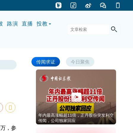
披
路演
直播
投教
传闻求证
今日聚焦
年内最高涨幅超11倍，正丹股份突发利空
传闻，公司独家回应
0万，参