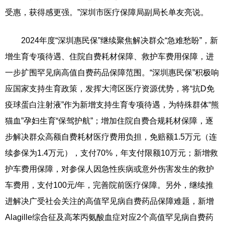
受惠，获得感更强。”深圳市医疗保障局副局长单友亮说。
2024年度“深圳惠民保”继续聚焦解决群众“急难愁盼”，新
增生育专项待遇、住院自费耗材保障、救护车费用保障，进
一步扩围罕见病高值自费药品保障范围。“深圳惠民保”积极响
应国家支持生育政策，发挥大湾区医疗资源优势，将“抗D免
疫球蛋白注射液”作为新增支持生育专项待遇，为特殊群体“熊
猫血”孕妇生育“保驾护航”；增加住院自费合规耗材保障，逐
步解决群众高额自费耗材医疗费用负担，免赔额1.5万元（连
续参保为1.4万元），支付70%，年支付限额10万元；新增救
护车费用保障，对参保人因急性疾病或意外伤害发生的救护
车费用，支付100元/年，完善院前医疗保障。另外，继续推
进解决广受社会关注的高值罕见病自费药品保障难题，新增
Alagille综合征及高苯丙氨酸血症对应2个高值罕见病自费药