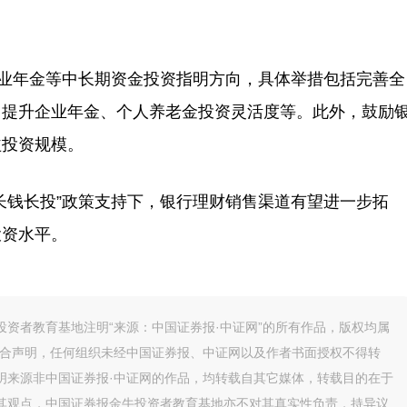
业年金等中长期资金投资指明方向，具体举措包括完善全
；提升企业年金、个人养老金投资灵活度等。此外，鼓励
益投资规模。
钱长投”政策支持下，银行理财销售渠道有望进一步拓
投资水平。
资者教育基地注明“来源：中国证券报·中证网”的所有作品，版权均属
联合声明，任何组织未经中国证券报、中证网以及作者书面授权不得转
明来源非中国证券报·中证网的作品，均转载自其它媒体，转载目的在于
其观点，中国证券报金牛投资者教育基地亦不对其真实性负责，持异议