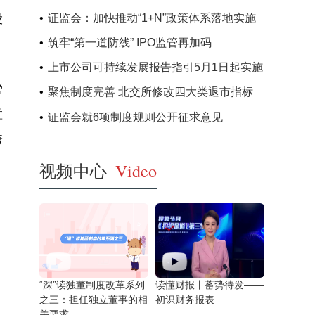
证监会：加快推动“1+N”政策体系落地实施
投
筑牢“第一道防线” IPO监管再加码
上市公司可持续发展报告指引5月1日起实施
管
聚焦制度完善 北交所修改四大类退市指标
置
证监会就6项制度规则公开征求意见
跨
视频中心
Video
“深”读独董制度改革系列
读懂财报丨蓄势待发——
之三：担任独立董事的相
初识财务报表
关要求