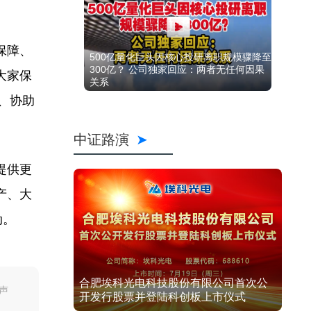
保障、
500亿量化巨头因核心投研离职规模骤降至
300亿？ 公司独家回应：两者无任何因果
大家保
关系
、协助
中证路演
提供更
产、大
动。
合肥埃科光电科技股份有限公司首次公
声
开发行股票并登陆科创板上市仪式