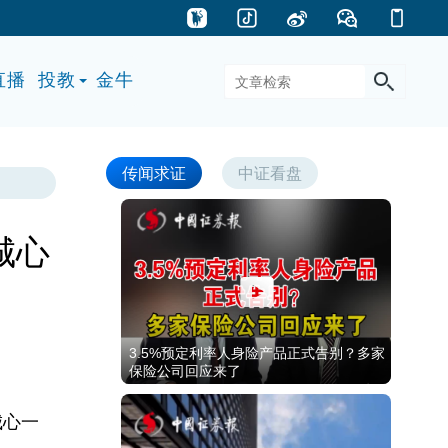
直播
投教
金牛
传闻求证
中证看盘
城心
3.5%预定利率人身险产品正式告别？多家
保险公司回应来了
城心一