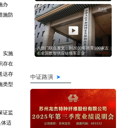
施办
措施防
八部门联合发文：到2030年培育100家左
、实施
右全国数智供应链领军企业
识存在
送达存
中证路演
施类型
保证监
具体适