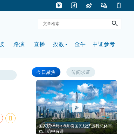
披
路演
直播
投教
金牛
中证参考
今日聚焦
传闻求证
国家统计局：8月份国民经济运行总体平
稳、稳中有进