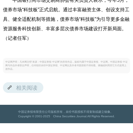
中国银行间市场交易商协会有关负责人表示，今年5月，
债券市场“科技板”正式启航。通过丰富融资主体、创设支持工
具、健全适配机制等措施，债券市场“科技板”为引导更多金融
资源服务科技创新、丰富多层次债券市场建设打开新局面。
（记者任军）
中证网声明：凡本网注明“来源：中国证券报·中证网”的所有作品，版权均属于中国证券报、中证网。中国证券报·中证
网与作品作者联合声明，任何组织未经中国证券报、中证网以及作者书面授权不得转载、摘编或利用其它方式使用上
述作品。
相关阅读
中国证券报有限责任公司版权所有，未经书面授权不得复制或建立镜像。
Copyright © 2001-2025 China Securities Journal.All Rights Reserved.