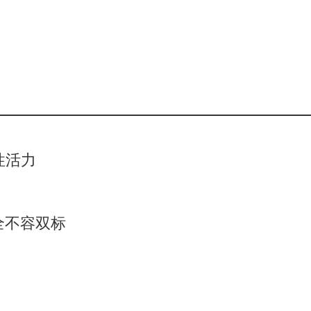
性活力
全不容双标