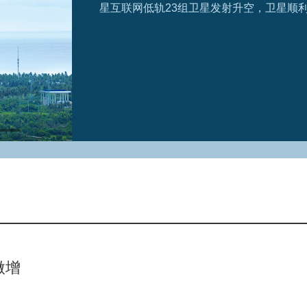
星互联网低轨23组卫星发射升空，卫星顺
微增