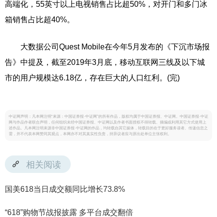
高端化，55英寸以上电视销售占比超50%，对开门和多门冰
箱销售占比超40%。
大数据公司Quest Mobile在今年5月发布的《下沉市场报
告》中提及，截至2019年3月底，移动互联网三线及以下城
市的用户规模达6.18亿，存在巨大的人口红利。(完)
中证网声明：凡本网注明“来源：中国证券报·中证网”的所有作品，版权均属于中国证券报、中证网。中国证券报·中证
网与作品作者联合声明，任何组织未经中国证券报、中证网以及作者书面授权不得转载、摘编或利用其它方式使用上
述作品。凡本网注明来源非中国证券报·中证网的作品，均转载自其它媒体，转载目的在于更好服务读者、传递信息之
需，并不代表本网赞同其观点，本网亦不对其真实性负责，持异议者应与原出处单位主张权利。
相关阅读
国美618当日成交额同比增长73.8%
“618”购物节战报披露 多平台成交翻倍