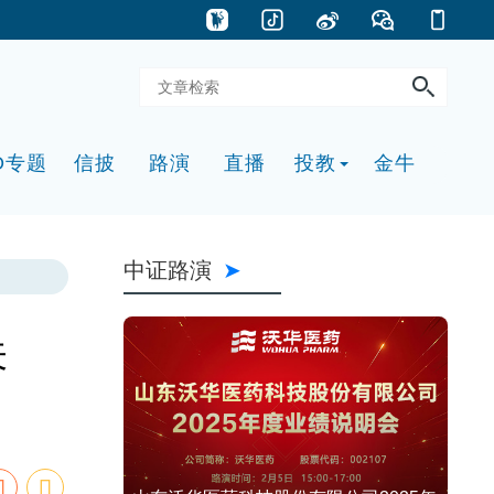
O专题
信披
路演
直播
投教
金牛
中证路演
关