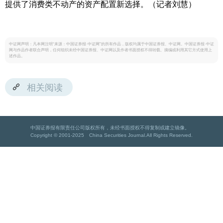
提供了消费类不动产的资产配置新选择。（记者刘慧）
中证网声明：凡本网注明“来源：中国证券报·中证网”的所有作品，版权均属于中国证券报、中证网。中国证券报·中证
网与作品作者联合声明，任何组织未经中国证券报、中证网以及作者书面授权不得转载、摘编或利用其它方式使用上
述作品。
相关阅读
中国证券报有限责任公司版权所有，未经书面授权不得复制或建立镜像。
Copyright © 2001-2025 China Securities Journal.All Rights Reserved.