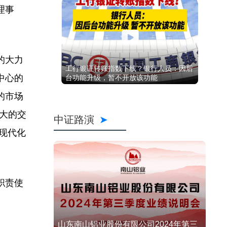
理事
的大力
工行银证转账指数下线？银行人员：因后
中心的
台功能升级，暂不开放该功能
的市场
最大的交
中证路演
现代化
职责使
山东南山铝业股份有限公司2024年第三