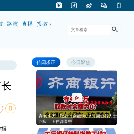
披
路演
直播
投教
传闻求证
今日聚焦
事长
存40多万，取款时余额为0？齐商银行人士
回应：正在调查中
作报