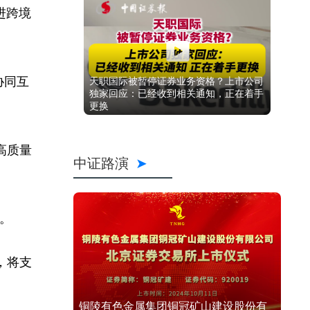
进跨境
协同互
天职国际被暂停证券业务资格？上市公司
独家回应：已经收到相关通知，正在着手
更换
高质量
中证路演
。
，将支
铜陵有色金属集团铜冠矿山建设股份有