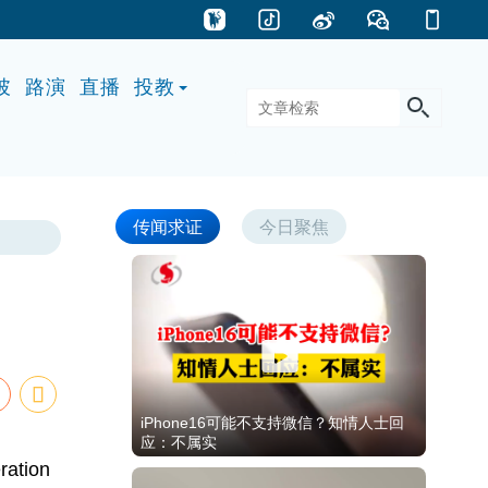
披
路演
直播
投教
传闻求证
今日聚焦
iPhone16可能不支持微信？知情人士回
应：不属实
tion