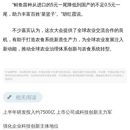
“鲟鱼苗种从进口的5元一尾降低到国产的不足0.5元一
尾，助力丰富百姓‘菜篮子’。”胡红霞说。
不少嘉宾认为，这次大会提供了全球农业交流合作的良
机，有助于打造农食系统新质生产力，为全球农业发展注入
新动能，推动全球农业治理体系创新与农食系统转型。
中证网声明：凡本网注明“来源：中国证券报·中证网”的所有作品，版权均属于中国证券报、中证网。中国证券报·中证
网与作品作者联合声明，任何组织未经中国证券报、中证网以及作者书面授权不得转载、摘编或利用其它方式使用上
述作品。
相关阅读
上半年研发投入约7500亿 上市公司成科技创新主力军
强化企业科技创新主体地位