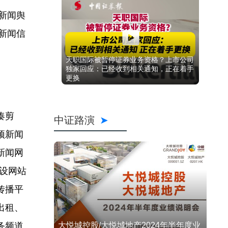
新闻舆
新闻信
天职国际被暂停证券业务资格？上市公司
独家回应：已经收到相关通知，正在着手
更换
凑剪
中证路演
预新闻
新闻网
开设网站
传播平
出租、
务频道
大悦城控股/大悦城地产2024年半年度业