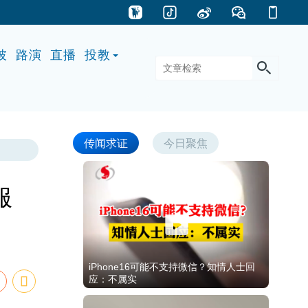
披
路演
直播
投教
传闻求证
今日聚焦
服
iPhone16可能不支持微信？知情人士回
应：不属实