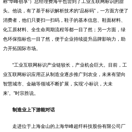
称“华峰创享”）总经理费海平也尝到了工业互联网标识的甜
头。他说，有了基于标识解析技术的“品标码”，一方面方便了
消费者，他们只要扫一扫码，鞋子的基本信息、鞋面材料、
化工原材料、全生命周期流程等都一目了然；另一方面，绿
色环保指标也一目了然，便于企业持续提升品牌影响力，助
力开拓国际市场。
“工业互联网标识产业链较长，产业机会巨大。目前，工
业互联网标识应用正从制造业逐步推广到农业，未来有望向
智慧城市、金融等领域不断扩展，实现‘小标识，大未
来’。”时宗胜说。
制造业上下游能对话
走进位于上海金山的上海华峰超纤科技股份有限公司厂