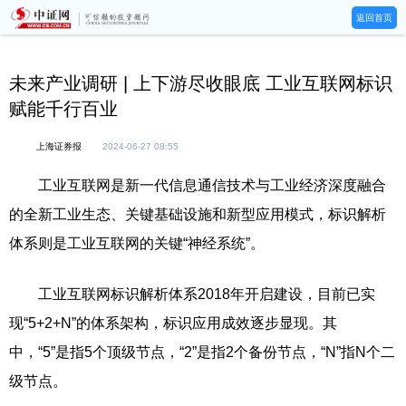
返回首页
未来产业调研 | 上下游尽收眼底 工业互联网标识
赋能千行百业
上海证券报
2024-06-27 08:55
工业互联网是新一代信息通信技术与工业经济深度融合
的全新工业生态、关键基础设施和新型应用模式，标识解析
体系则是工业互联网的关键“神经系统”。
工业互联网标识解析体系2018年开启建设，目前已实
现“5+2+N”的体系架构，标识应用成效逐步显现。其
中，“5”是指5个顶级节点，“2”是指2个备份节点，“N”指N个二
级节点。