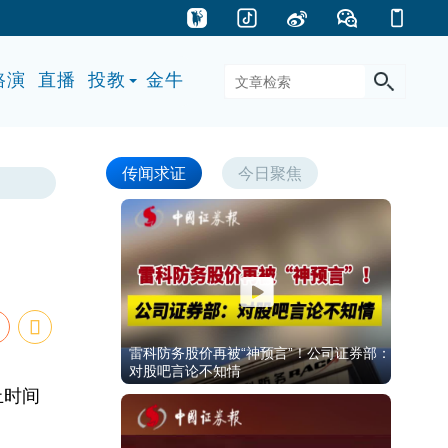
路演
直播
投教
金牛
传闻求证
今日聚焦
雷科防务股价再被“神预言”！公司证券部：
对股吧言论不知情
止时间