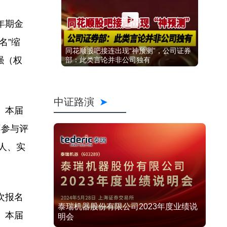
年期金
名”缩
同花顺股吧接连出现“神预测”，公司证券
强（权
部：此类言论并非公司独有
中证路演
。本届
不参与评
人、实
首次报名
泰瑞机器股份有限公司2023年度业绩说
。本届
明会