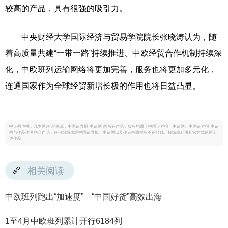
较高的产品，具有很强的吸引力。
中央财经大学国际经济与贸易学院院长张晓涛认为，随
着高质量共建“一带一路”持续推进、中欧经贸合作机制持续深
化，中欧班列运输网络将更加完善，服务也将更加多元化，
连通国家作为全球经贸新增长极的作用也将日益凸显。
中证网声明：凡本网注明“来源：中国证券报·中证网”的所有作品，版权均属于中国证券报、中证网。中国证券报·中证
网与作品作者联合声明，任何组织未经中国证券报、中证网以及作者书面授权不得转载、摘编或利用其它方式使用上
述作品。
相关阅读
中欧班列跑出“加速度” “中国好货”高效出海
1至4月中欧班列累计开行6184列