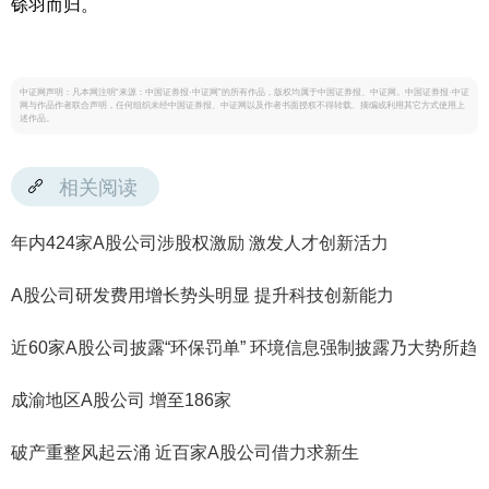
铩羽而归。
中证网声明：凡本网注明“来源：中国证券报·中证网”的所有作品，版权均属于中国证券报、中证网。中国证券报·中证
网与作品作者联合声明，任何组织未经中国证券报、中证网以及作者书面授权不得转载、摘编或利用其它方式使用上
述作品。
相关阅读
年内424家A股公司涉股权激励 激发人才创新活力
A股公司研发费用增长势头明显 提升科技创新能力
近60家A股公司披露“环保罚单” 环境信息强制披露乃大势所趋
成渝地区A股公司 增至186家
破产重整风起云涌 近百家A股公司借力求新生