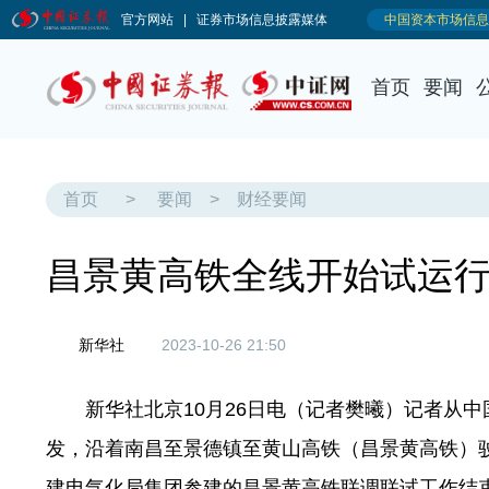
首页
要闻
首页
>
要闻
>
财经要闻
昌景黄高铁全线开始试运
新华社
2023-10-26 21:50
新华社北京10月26日电（记者樊曦）记者从中国
发，沿着南昌至景德镇至黄山高铁（昌景黄高铁）
建电气化局集团参建的昌景黄高铁联调联试工作结