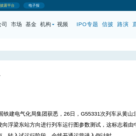
公司
市场
基金
机构
视频
IPO专题
信披
路演
行
铁建电气化局集团获悉，26日，G55331次列车从黄山
驶向浮梁东站方向进行列车运行图参数测试，这标志着由
束，转入试运行阶段，全线开通运营进入倒计时。