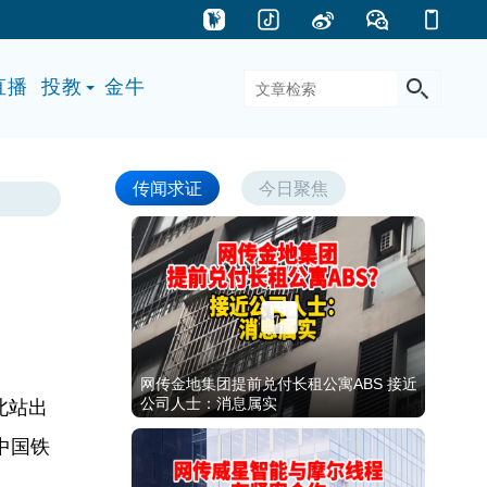
直播
投教
金牛
传闻求证
今日聚焦
网传金地集团提前兑付长租公寓ABS 接近
公司人士：消息属实
北站出
中国铁