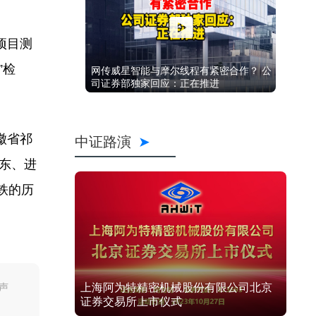
项目测
”检
网传威星智能与摩尔线程有紧密合作？ 公
司证券部独家回应：正在推进
徽省祁
中证路演
昌东、进
铁的历
声
上海阿为特精密机械股份有限公司北京
证券交易所上市仪式