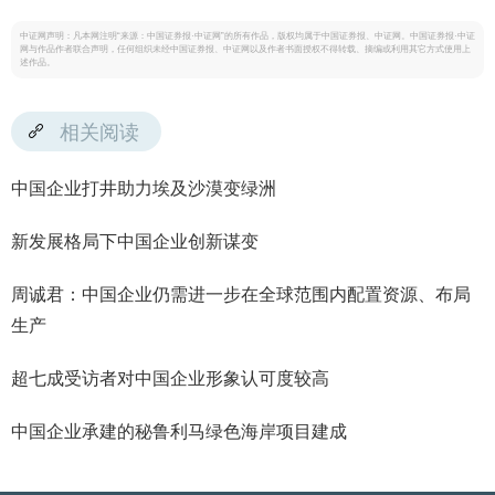
中证网声明：凡本网注明“来源：中国证券报·中证网”的所有作品，版权均属于中国证券报、中证网。中国证券报·中证
网与作品作者联合声明，任何组织未经中国证券报、中证网以及作者书面授权不得转载、摘编或利用其它方式使用上
述作品。
相关阅读
中国企业打井助力埃及沙漠变绿洲
新发展格局下中国企业创新谋变
周诚君：中国企业仍需进一步在全球范围内配置资源、布局
生产
超七成受访者对中国企业形象认可度较高
中国企业承建的秘鲁利马绿色海岸项目建成