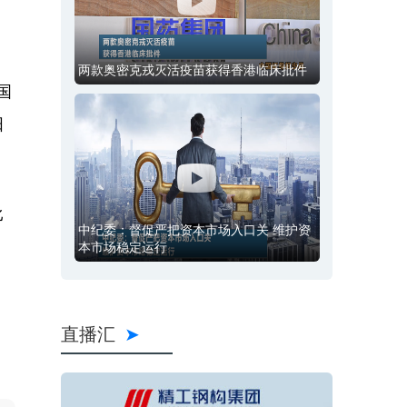
两款奥密克戎灭活疫苗获得香港临床批件
国
阳
比
中纪委：督促严把资本市场入口关 维护资
本市场稳定运行
直播汇