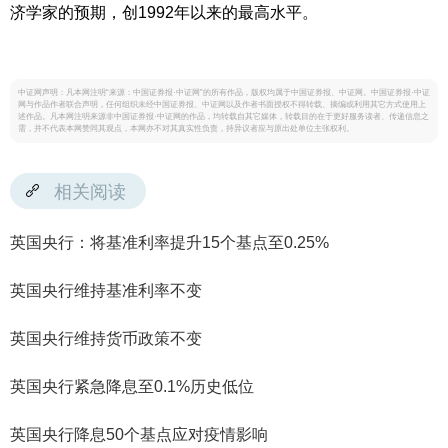
济学家的预期，创1992年以来的最高水平。
中证网声明：凡本网注明“来源：中国证券报·中证网”的所有作品，版权均属于中国证券报、中证网。中国证券报·中证
网与作品作者联合声明，任何组织未经中国证券报、中证网以及作者书面授权不得转载、摘编或利用其它方式使用上
述作品。凡本网注明来源非中国证券报·中证网的作品，均转载自其它媒体，转载目的在于更好服务读者、传递信息之
需，并不代表本网赞同其观点，本网亦不对其真实性负责，持异议者应与原出处单位主张权利。
相关阅读
英国央行：将基准利率提升15个基点至0.25%
英国央行维持基准利率不变
英国央行维持货币政策不变
英国央行紧急降息至0.1%历史低位
英国央行降息50个基点应对疫情影响