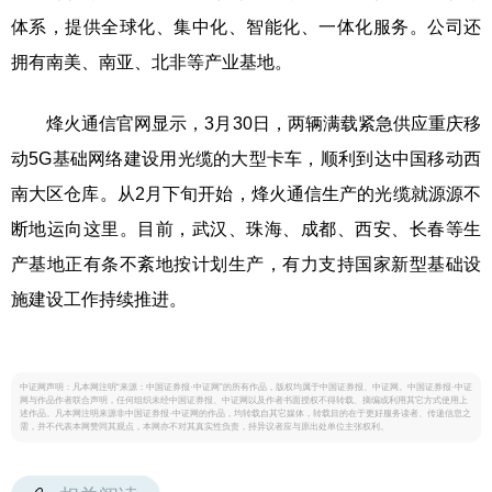
体系，提供全球化、集中化、智能化、一体化服务。公司还
拥有南美、南亚、北非等产业基地。
烽火通信官网显示，3月30日，两辆满载紧急供应重庆移
动5G基础网络建设用光缆的大型卡车，顺利到达中国移动西
南大区仓库。从2月下旬开始，烽火通信生产的光缆就源源不
断地运向这里。目前，武汉、珠海、成都、西安、长春等生
产基地正有条不紊地按计划生产，有力支持国家新型基础设
施建设工作持续推进。
中证网声明：凡本网注明“来源：中国证券报·中证网”的所有作品，版权均属于中国证券报、中证网。中国证券报·中证
网与作品作者联合声明，任何组织未经中国证券报、中证网以及作者书面授权不得转载、摘编或利用其它方式使用上
述作品。凡本网注明来源非中国证券报·中证网的作品，均转载自其它媒体，转载目的在于更好服务读者、传递信息之
需，并不代表本网赞同其观点，本网亦不对其真实性负责，持异议者应与原出处单位主张权利。