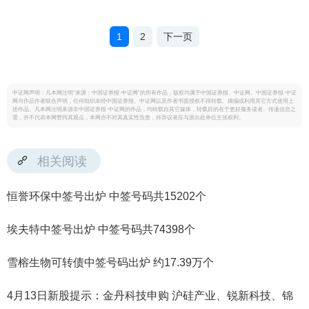
1
2
下一页
中证网声明：凡本网注明“来源：中国证券报·中证网”的所有作品，版权均属于中国证券报、中证网。中国证券报·中证
网与作品作者联合声明，任何组织未经中国证券报、中证网以及作者书面授权不得转载、摘编或利用其它方式使用上
述作品。凡本网注明来源非中国证券报·中证网的作品，均转载自其它媒体，转载目的在于更好服务读者、传递信息之
需，并不代表本网赞同其观点，本网亦不对其真实性负责，持异议者应与原出处单位主张权利。
相关阅读
恒誉环保中签号出炉 中签号码共15202个
埃夫特中签号出炉 中签号码共74398个
雪榕生物可转债中签号码出炉 约17.39万个
4月13日新股提示：金丹科技申购 沪硅产业、锐新科技、锦