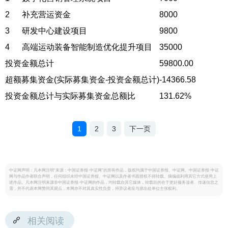
2
补充营运资金
8000
3
研发中心建设项目
9800
4
高端运动装备智能制造优化提升项目
35000
投资金额总计
59800.00
超额募集资金(实际募集资金-投资金额总计)
-14366.58
投资金额总计与实际募集资金总额比
131.62%
1
2
3
下一页
中证网声明：凡本网注明“来源：中国证券报·中证网”的所有作品，版权均属于中国证券报、中证网。中国证券报·中证
网与作品作者联合声明，任何组织未经中国证券报、中证网以及作者书面授权不得转载、摘编或利用其它方式使用上
述作品。凡本网注明来源非中国证券报·中证网的作品，均转载自其它媒体，转载目的在于更好服务读者、传递信息之
需，并不代表本网赞同其观点，本网亦不对其真实性负责，持异议者应与原出处单位主张权利。
相关阅读