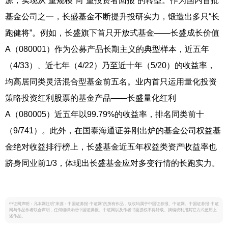
源，实现从“重规模”向“重投资者回报”的转型。作为国内首批
基金公司之一，长盛基金不断提升投研实力，锻造出多只“长
跑健将”。例如，长盛旗下首只开放式基金——长盛成长价值
A（080001）作为公募产品长期主义的典型样本，近五年
（4/33）、近七年（4/22）乃至近十年（5/20）的收益率，
均高居同类灵活混合型基金前五名。业内首只运用量化投资
策略投资红利股票的基金产品——长盛量化红利
A（080005）近五年以99.79%的收益率，排名同类前十
（9/741）。此外，在国泰海通证券刚出炉的基金公司权益基
金绝对收益排行榜上，长盛基金近五年权益类资产收益率也
跻身同业前1/3，体现出长盛基金应对多变行情的长跑实力。
中证网声明：凡本网注明“来源：中国证券报·中证网”的所有作品，版权均属于中国证券报、中证网。中国证券报·中证
网与作品作者联合声明，任何组织未经中国证券报、中证网以及作者书面授权不得转载、摘编或利用其它方式使用上
述作品。