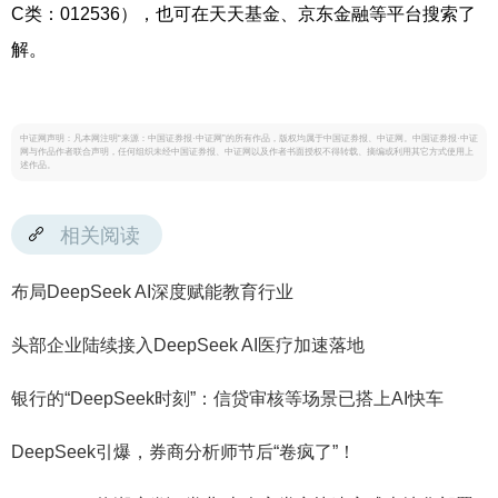
C类：012536），也可在天天基金、京东金融等平台搜索了
解。
中证网声明：凡本网注明“来源：中国证券报·中证网”的所有作品，版权均属于中国证券报、中证网。中国证券报·中证
网与作品作者联合声明，任何组织未经中国证券报、中证网以及作者书面授权不得转载、摘编或利用其它方式使用上
述作品。
相关阅读
布局DeepSeek AI深度赋能教育行业
头部企业陆续接入DeepSeek AI医疗加速落地
银行的“DeepSeek时刻”：信贷审核等场景已搭上AI快车
DeepSeek引爆，券商分析师节后“卷疯了”！