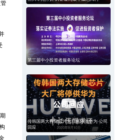
监管
并
受
第三届中小投资者服务论坛
期
传韩国两大存储芯片大厂将停供华为 公司
构
回应
金