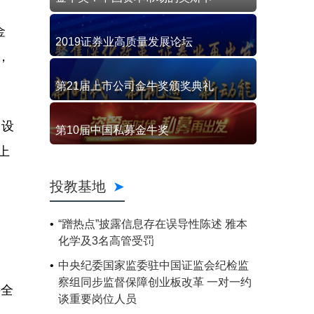
金
2019证券业高质量发展论坛
，
第21届上市公司金牛奖颁奖典礼
，设
第10届中国私募金牛奖
上
投教基地
“蹭热点”披露信息存在误导性陈述 雅本
化学及3名高管受罚
中央纪委国家监委驻中国证监会纪检监
察组同步监督保障创业板改革 一对一约
兴全
谈重要岗位人员