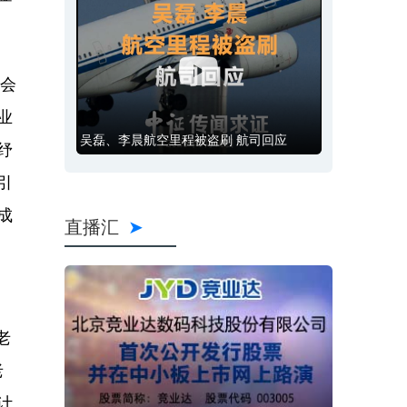
会
业
吴磊、李晨航空里程被盗刷 航司回应
纾
引
成
直播汇
老
老
计