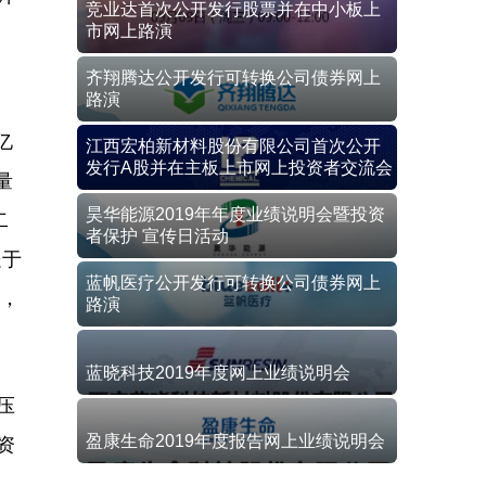
竞业达首次公开发行股票并在中小板上
市网上路演
齐翔腾达公开发行可转换公司债券网上
路演
亿
江西宏柏新材料股份有限公司首次公开
发行A股并在主板上市网上投资者交流会
量
昊华能源2019年年度业绩说明会暨投资
二
者保护 宣传日活动
处于
蓝帆医疗公开发行可转换公司债券网上
品，
路演
蓝晓科技2019年度网上业绩说明会
压
盈康生命2019年度报告网上业绩说明会
资