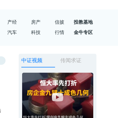
产经
房产
信披
投教基地
汽车
科技
行情
金牛专区
中证视频
传闻求证
标
恒大率先打折 房企金九银十成色几何