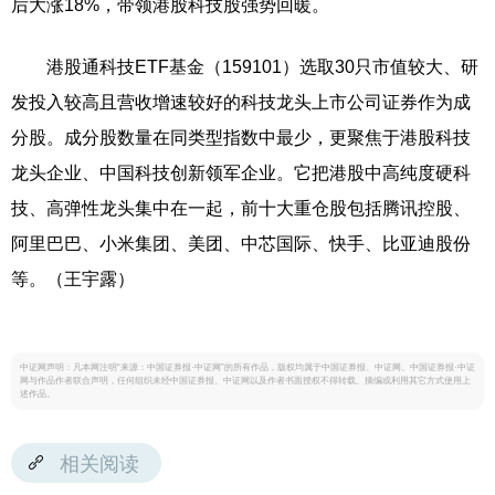
后大涨18%，带领港股科技股强势回暖。
港股通科技ETF基金（159101）选取30只市值较大、研
发投入较高且营收增速较好的科技龙头上市公司证券作为成
分股。成分股数量在同类型指数中最少，更聚焦于港股科技
龙头企业、中国科技创新领军企业。它把港股中高纯度硬科
技、高弹性龙头集中在一起，前十大重仓股包括腾讯控股、
阿里巴巴、小米集团、美团、中芯国际、快手、比亚迪股份
等。（王宇露）
中证网声明：凡本网注明“来源：中国证券报·中证网”的所有作品，版权均属于中国证券报、中证网。中国证券报·中证
网与作品作者联合声明，任何组织未经中国证券报、中证网以及作者书面授权不得转载、摘编或利用其它方式使用上
述作品。
相关阅读