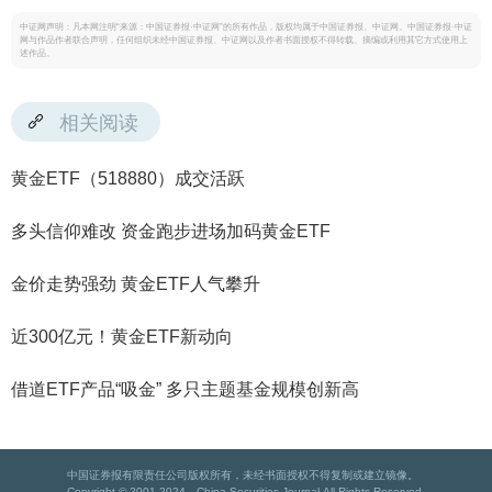
中证网声明：凡本网注明“来源：中国证券报·中证网”的所有作品，版权均属于中国证券报、中证网。中国证券报·中证
网与作品作者联合声明，任何组织未经中国证券报、中证网以及作者书面授权不得转载、摘编或利用其它方式使用上
述作品。
相关阅读
黄金ETF（518880）成交活跃
多头信仰难改 资金跑步进场加码黄金ETF
金价走势强劲 黄金ETF人气攀升
近300亿元！黄金ETF新动向
借道ETF产品“吸金” 多只主题基金规模创新高
中国证券报有限责任公司版权所有，未经书面授权不得复制或建立镜像。
Copyright © 2001-2024 China Securities Journal.All Rights Reserved.