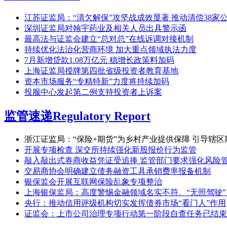
江苏证监局：“清欠解保”攻坚战成效显著 推动清偿38家公司
深圳证监局对翰宇药业及相关人员出具警示函
最高法与证监会建立“总对总”在线诉调对接机制
持续优化法治化营商环境 加大重点领域执法力度
7月新增贷款1.08万亿元 稳增长政策料加码
上海证监局授牌第四批省级投资者教育基地
资本市场服务“专精特新”力度将持续加码
投服中心发起第二例支持投资者上诉案
监管速递
Regulatory Report
浙江证监局：“保险+期货”为乡村产业提供保障 引导辖区
开展专项检查 深交所持续强化新股报价行为监管
敲入敲出式券商收益凭证受追捧 监管部门要求强化风险
交易商协会明确建立债务融资工具承销费率报备机制
银保监会开展互联网保险乱象专项整治
上海银保监局：高度警惕金融领域名实不符、“无照驾驶
央行：推动信用评级机构切实发挥债券市场“看门人”作用
证监会：上市公司治理专项行动第一阶段自查任务已结束