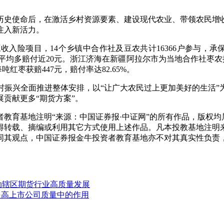
史使命后，在激活乡村资源要素、建设现代农业、带领农民增收
注入新活力。
，14个乡镇中合作社及豆农共计16366户参与，承保面积11
亩平均多赔付近20元。浙江济海在新疆阿拉尔市为当地合作社枣农
每吨红枣获赔447元，赔付率达82.65%。
兴全面推进整体安排，以“让广大农民过上更加美好的生活”
贡献更多“期货方案”。
教育基地注明“来源：中国证券报·中证网”的所有作品，版权均
得转载、摘编或利用其它方式使用上述作品。凡本投教基地注明
同其观点，中国证券报金牛投资者教育基地亦不对其真实性负责
推动辖区期货行业高质量发展
提高上市公司质量中的作用