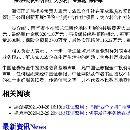
“保险+期货+合作社”为乡村产业撑起“保护伞”
浙江证监局相关负责人表示，农民合作社在完成脱贫攻坚历
管理子公司创新开展“保险+期货+合作社”项目，为农村合作社
据介绍，南华资本在黑龙江海伦地区开展的县域覆盖大豆收入险项目
元，最终赔付金额3284.16万元，与投保传统种植险相比，每
量2600吨，保险金额超2700万元，最终实现赔付116.22万元，
相关负责人表示，下一步，浙江证监局将自觉对标对表乡村振
业务模式，解决农民农企在生产生活中的问题，为乡村产业发展
中国证券报金牛投资者教育基地声明：凡中国证券报金牛投资者
声明，任何组织未经中国证券报、中证网以及作者书面授权不
的在于更好服务读者、传递信息之需，并不代表本投教基地赞
相关阅读
高佳晨
2021-04-28 16:18
浙江证监局：把握“四个坚持” 
昝秀丽
2020-12-29 20:41
浙江证监局：切实发挥事务所在
最新资讯
News