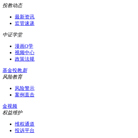
投教动态
最新资讯
监管速递
中证学堂
漫画Q学
视频中心
政策法规
基金投教
新
风险教育
风险警示
案例直击
金视频
权益维护
维权通道
投诉平台