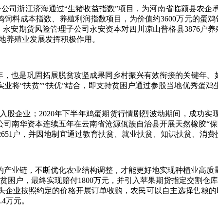
江济海通过“生猪收益指数”项目，为河南省临颍县农企承保育肥
料成本指数、养殖利润指数项目，为价值约3600万元的蛋鸡饲
人；永安期货风险管理子公司永安资本对四川凉山普格县3876户养
定当地养殖业发展发挥积极作用。
，也是巩固拓展脱贫攻坚成果同乡村振兴有效衔接的关键年。如
业将“扶贫”“扶优”结合，即支持贫困户通过参股当地优秀蛋
企业；2020年下半年鸡蛋期货行情剧烈波动期间，成功实现
南华资本连续五年在云南省沧源佤族自治县开展天然橡胶“保险+期货
务农户12651户，并因地制宜通过教育扶贫、就业扶贫、知识扶贫、
产业链，不断优化农业结构调整，才能更好地实现种植业高质量
户贫困户，最终实现赔付1800万元，并引入苹果期货指定交割仓
企业按照约定的价格开展订单收购，农民可以自主选择售粮的时机
.4万元。