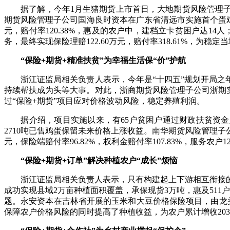
据了解，今年1月生猪期货上市首日，大地期货风险管理子公司浙
期货风险管理子公司国海良时资本在广东省清远市实施首个蛋鸡饲
元，赔付率120.38%，惠及的农户中，建档立卡贫困户达14
务，最终实现保险理赔122.60万元，赔付率318.61%，为稳
“保险+期货+精准扶贫”为幸福生活保“价”护航
浙江证监局相关负责人表示，今年是“十四五”规划开局之年
持续帮扶成为头等大事。对此，浙商期货风险管理子公司浙期实
过“保险+期货”项目应对价格波动风险，稳定养殖利润。
据介绍，项目实施以来，有65户贫困户通过财政扶贫资金入股
2710吨已售鸡蛋保留未来价格上涨收益。南华期货风险管理子公司
元，保险端赔付率96.82%，权利金赔付率107.83%，服
“保险+期货+订单”解决种植农户“成长”烦恼
浙江证监局相关负责人表示，只有构建起上下游相互衔接的
成功实现县域2万亩种植面积覆盖，承保现货3万吨，惠及511
题。永安资本在吉林省开展的玉米和大豆价格保险项目，由龙头
保障农户价格风险的同时提高了种植收益，为农户累计增收203