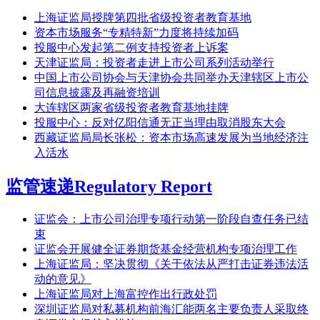
上海证监局授牌第四批省级投资者教育基地
资本市场服务“专精特新”力度将持续加码
投服中心发起第二例支持投资者上诉案
天津证监局：投资者走进上市公司系列活动举行
中国上市公司协会与天津协会共同举办天津辖区上市公
司信息披露及再融资培训
大连辖区两家省级投资者教育基地挂牌
投服中心：反对亿阳信通无正当理由取消股东大会
西藏证监局局长张松：资本市场高速发展为当地经济注
入活水
监管速递
Regulatory Report
证监会：上市公司治理专项行动第一阶段自查任务已结
束
证监会开展健全证券期货基金经营机构专项治理工作
上海证监局：坚决贯彻《关于依法从严打击证券违法活
动的意见》
上海证监局对上海富控作出行政处罚
深圳证监局对私募机构前海汇能两名主要负责人采取终