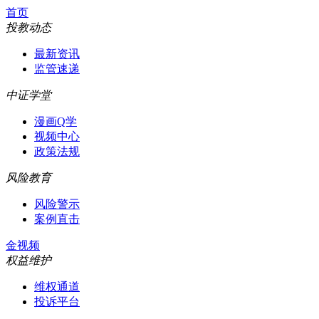
首页
投教动态
最新资讯
监管速递
中证学堂
漫画Q学
视频中心
政策法规
风险教育
风险警示
案例直击
金视频
权益维护
维权通道
投诉平台