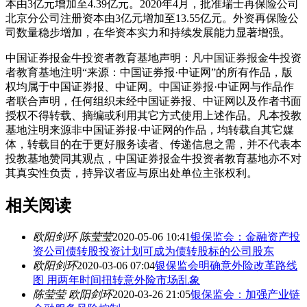
本由3亿元增加至4.39亿元。2020年4月，批准瑞士再保险公司
北京分公司注册资本由3亿元增加至13.55亿元。外资再保险公
司数量稳步增加，在华资本实力和持续发展能力显著增强。
中国证券报金牛投资者教育基地声明：凡中国证券报金牛投资
者教育基地注明“来源：中国证券报·中证网”的所有作品，版
权均属于中国证券报、中证网。中国证券报·中证网与作品作
者联合声明，任何组织未经中国证券报、中证网以及作者书面
授权不得转载、摘编或利用其它方式使用上述作品。凡本投教
基地注明来源非中国证券报·中证网的作品，均转载自其它媒
体，转载目的在于更好服务读者、传递信息之需，并不代表本
投教基地赞同其观点，中国证券报金牛投资者教育基地亦不对
其真实性负责，持异议者应与原出处单位主张权利。
相关阅读
欧阳剑环 陈莹莹
2020-05-06 10:41
银保监会：金融资产投
资公司债转股投资计划可成为债转股标的公司股东
欧阳剑环
2020-03-06 07:04
银保监会明确意外险改革路线
图 用两年时间扭转意外险市场乱象
陈莹莹 欧阳剑环
2020-03-26 21:05
银保监会：加强产业链