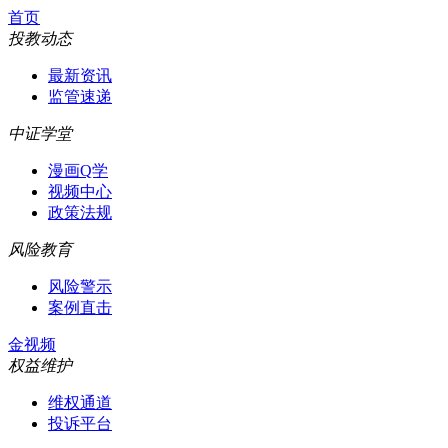
首页
投教动态
最新资讯
监管速递
中证学堂
漫画Q学
视频中心
政策法规
风险教育
风险警示
案例直击
金视频
权益维护
维权通道
投诉平台