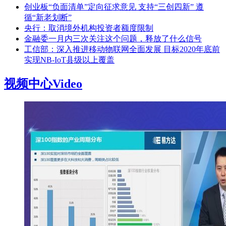
创业板“负面清单”定向征求意见 支持“三创四新” 遵
循“新老划断”
央行：取消境外机构投资者额度限制
金融委一月内三次关注这个问题，释放了什么信号
工信部：深入推进移动物联网全面发展 目标2020年底前
实现NB-IoT县级以上覆盖
视频中心
Video