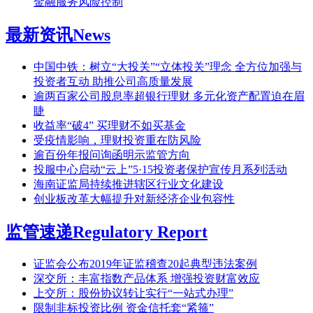
金融服务风险控制
最新资讯
News
中国中铁：树立“大投关”“立体投关”理念 全方位加强与
投资者互动 助推公司高质量发展
逾两百家公司股息率超银行理财 多元化资产配置迫在眉
睫
收益率“破4” 买理财不如买基金
受疫情影响，理财投资重在防风险
逾百份年报问询函明示监管方向
投服中心启动“云上”5·15投资者保护宣传月系列活动
海南证监局持续推进辖区行业文化建设
创业板改革大幅提升对新经济企业包容性
监管速递
Regulatory Report
证监会公布2019年证监稽查20起典型违法案例
深交所：丰富指数产品体系 增强投资财富效应
上交所：股份协议转让实行“一站式办理”
限制非标投资比例 资金信托套“紧箍”