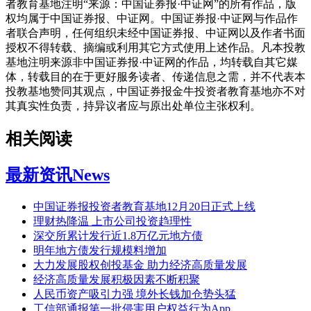
者教育基地注明“来源：中国证券报·中证网”的所有作品，版
权均属于中国证券报、中证网。中国证券报·中证网与作品作
者联合声明，任何组织未经中国证券报、中证网以及作者书面
授权不得转载、摘编或利用其它方式使用上述作品。凡本投教
基地注明来源非中国证券报·中证网的作品，均转载自其它媒
体，转载目的在于更好服务读者、传递信息之需，并不代表本
投教基地赞同其观点，中国证券报金牛投资者教育基地亦不对
其真实性负责，持异议者应与原出处单位主张权利。
相关阅读
最新资讯
News
中国证券报投资者教育基地12月20日正式上线
理财热降温 上市公司投资趋理性
深交所累计发行近1.8万亿元地方债
明年地方债发行规模料增加
大力发展股权创投基金 助力经济高质量发展
经济高质量发展积极因素不断积聚
人民币资产吸引力强 境外长钱加仓势头猛
工信部通报第一批侵害用户权益行为App