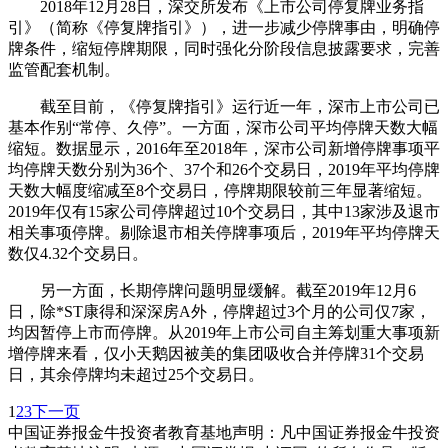
2018年12月28日，深交所发布《上市公司停复牌业务指
引》（简称《停复牌指引》），进一步减少停牌事由，明确停
牌条件，缩短停牌期限，同时强化分阶段信息披露要求，完善
监管配套机制。
截至目前，《停复牌指引》运行近一年，深市上市公司已
基本作别“常停、久停”。一方面，深市公司平均停牌天数大幅
缩短。数据显示，2016年至2018年，深市公司新增停牌事项平
均停牌天数分别为36个、37个和26个交易日，2019年平均停牌
天数大幅度缩减至8个交易日，停牌期限较前三年显著缩短。
2019年仅有15家公司停牌超过10个交易日，其中13家涉及退市
相关事项停牌。剔除退市相关停牌事项后，2019年平均停牌天
数仅4.32个交易日。
另一方面，长期停牌问题明显缓解。截至2019年12月6
日，除*ST康得和深深房A外，停牌超过3个月的公司仅7家，
均因暂停上市而停牌。从2019年上市公司自主筹划重大事项新
增停牌来看，仅小天鹅因被美的集团吸收合并停牌31个交易
日，其余停牌均未超过25个交易日。
1
2
3
下一页
中国证券报金牛投资者教育基地声明：凡中国证券报金牛投资