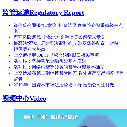
监管速递
Regulatory Report
银保监会通报“借意险”排查结果 多家险企避重就轻被点
名
严守风险底线 上海地方金融监管条例征求意见
最高法“亮剑”证券司法审判难点 涉及场外配资、对赌、
担保等八大热点
上交所提醒50ETF期权合约到期日相关事项
潘功胜：坚持防范金融风险基本底线
潘功胜：网络借贷等领域的监管框架基本确立
上交所发布第三期信披监管问答 强化资产交易和举牌等
监管
2019年中国资本市场法治论坛举行 推动公司法修改
视频中心
Video