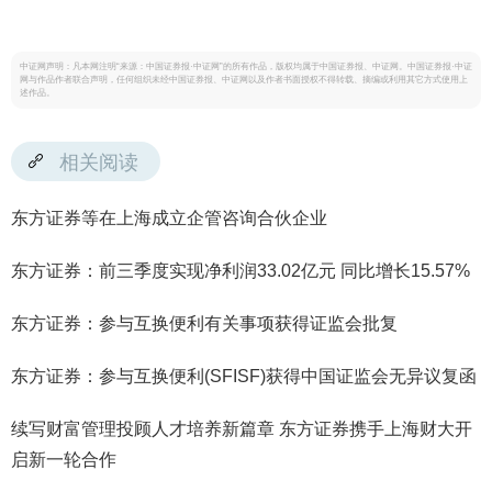
中证网声明：凡本网注明“来源：中国证券报·中证网”的所有作品，版权均属于中国证券报、中证网。中国证券报·中证
网与作品作者联合声明，任何组织未经中国证券报、中证网以及作者书面授权不得转载、摘编或利用其它方式使用上
述作品。
相关阅读
东方证券等在上海成立企管咨询合伙企业
东方证券：前三季度实现净利润33.02亿元 同比增长15.57%
东方证券：参与互换便利有关事项获得证监会批复
东方证券：参与互换便利(SFISF)获得中国证监会无异议复函
续写财富管理投顾人才培养新篇章 东方证券携手上海财大开
启新一轮合作