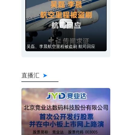
吴磊、李晨航空里程被盗刷 航司回应
直播汇