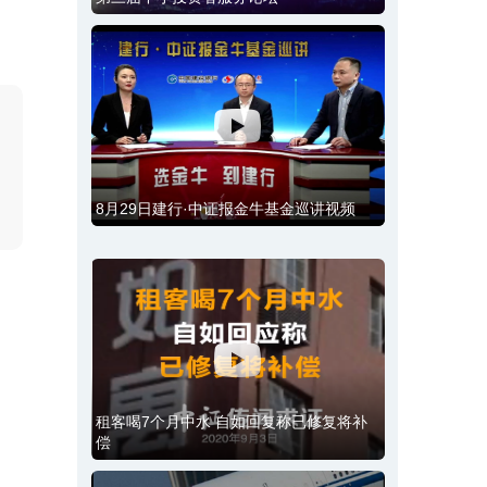
8月29日建行·中证报金牛基金巡讲视频
租客喝7个月中水 自如回复称已修复将补
偿