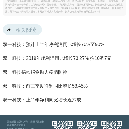
中证网声明：凡本网注明“来源：中国证券报·中证网”的所有作品，版权均属于中国证券报、中证网。中国证券报·中证
网与作品作者联合声明，任何组织未经中国证券报、中证网以及作者书面授权不得转载、摘编或利用其它方式使用上
述作品。凡本网注明来源非中国证券报·中证网的作品，均转载自其它媒体，转载目的在于更好服务读者、传递信息之
需，并不代表本网赞同其观点，本网亦不对其真实性负责，持异议者应与原出处单位主张权利。
相关阅读
双一科技：预计上半年净利润同比增长70%至90%
双一科技：2019年净利润同比增长73.27% 拟10派7元
双一科技捐款捐物助力疫情防控
双一科技：前三季度净利同比增长53.45%
双一科技：上半年净利同比增长近六成
中国证券报社版权所有，未经书面授权
不得复制或建立镜像。
Copyright © 2001-2020 China