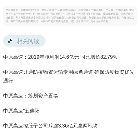
中证网声明：凡本网注明“来源：中国证券报·中证网”的所有作品，版权均属于中国证券报、中证网。中国证券报·中证
网与作品作者联合声明，任何组织未经中国证券报、中证网以及作者书面授权不得转载、摘编或利用其它方式使用上
述作品。凡本网注明来源非中国证券报·中证网的作品，均转载自其它媒体，转载目的在于更好服务读者、传递信息之
需，并不代表本网赞同其观点，本网亦不对其真实性负责，持异议者应与原出处单位主张权利。
相关阅读
中原高速：2019年净利润14.6亿元 同比增长82.79%
中原高速开通防疫物资运输专用绿色通道 确保防疫物资优先
通行
中原高速：筹划资产置换
中原高速“五连阳”
中原高速控股子公司斥逾3.36亿元拿两地块