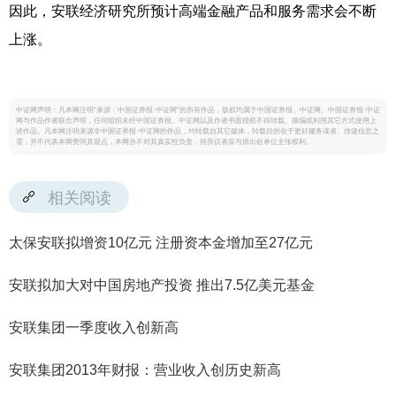
因此，安联经济研究所预计高端金融产品和服务需求会不断
上涨。
中证网声明：凡本网注明“来源：中国证券报·中证网”的所有作品，版权均属于中国证券报、中证网。中国证券报·中证
网与作品作者联合声明，任何组织未经中国证券报、中证网以及作者书面授权不得转载、摘编或利用其它方式使用上
述作品。凡本网注明来源非中国证券报·中证网的作品，均转载自其它媒体，转载目的在于更好服务读者、传递信息之
需，并不代表本网赞同其观点，本网亦不对其真实性负责，持异议者应与原出处单位主张权利。
相关阅读
太保安联拟增资10亿元 注册资本金增加至27亿元
安联拟加大对中国房地产投资 推出7.5亿美元基金
安联集团一季度收入创新高
安联集团2013年财报：营业收入创历史新高