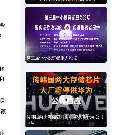
会
0
第三届中小投资者服务论坛
保
和
保
享家
传韩国两大存储芯片大厂将停供华为 公司
回应
注