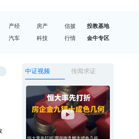
产经
房产
信披
投教基地
汽车
科技
行情
金牛专区
中证视频
传闻求证
收
恒大率先打折 房企金九银十成色几何