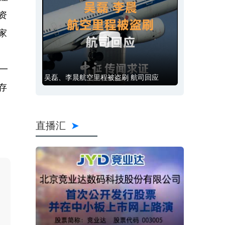
资
家
一
吴磊、李晨航空里程被盗刷 航司回应
存
直播汇