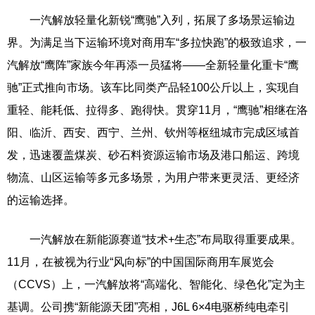
一汽解放轻量化新锐“鹰驰”入列，拓展了多场景运输边
界。为满足当下运输环境对商用车“多拉快跑”的极致追求，一
汽解放“鹰阵”家族今年再添一员猛将——全新轻量化重卡“鹰
驰”正式推向市场。该车比同类产品轻100公斤以上，实现自
重轻、能耗低、拉得多、跑得快。贯穿11月，“鹰驰”相继在洛
阳、临沂、西安、西宁、兰州、钦州等枢纽城市完成区域首
发，迅速覆盖煤炭、砂石料资源运输市场及港口船运、跨境
物流、山区运输等多元多场景，为用户带来更灵活、更经济
的运输选择。
一汽解放在新能源赛道“技术+生态”布局取得重要成果。
11月，在被视为行业“风向标”的中国国际商用车展览会
（CCVS）上，一汽解放将“高端化、智能化、绿色化”定为主
基调。公司携“新能源天团”亮相，J6L 6×4电驱桥纯电牵引