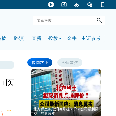
信披
路演
直播
投教
金牛
中证参考
传闻求证
今日聚焦
+医
北方稀土拟取消每月挂牌价？公司最新回
应：消息属实