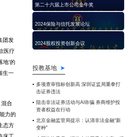
第二十六届上市公司金牛奖
2024保险与信托发展论坛
集团发
2024股权投资创新会议
款医疗
地’的
投教基地
催生一
多项查审指标创新高 深圳证监局重拳打
击证券违法
阻击非法证券活动与AI诈骗 券商维护投
、混合
资者权益在行动
能力的
北京金融监管局提示：认清非法金融“新
生态方
变种”
临床工