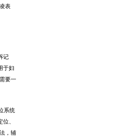
凌表
诉记
用于妇
需要一
位系统
定位、
法，辅