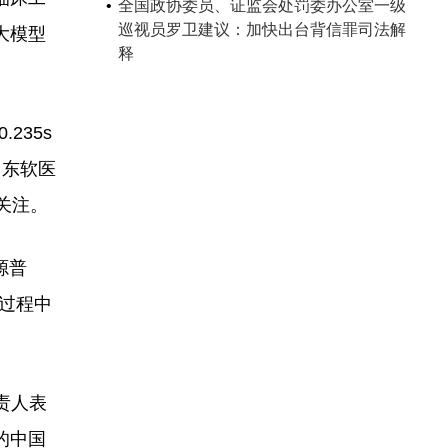
全国政协委员、证监会处罚委办公室一级
巡视员罗卫建议：加快出台背信罪司法解
大模型
释
235s
P。东软医
关注。
源普
过程中
责人表
的中国