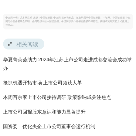
中证网声明：凡本网注明“来源：中国证券报·中证网”的所有作品，版权均属于中国证券报、中证网。中国证券报·中证
网与作品作者联合声明，任何组织未经中国证券报、中证网以及作者书面授权不得转载、摘编或利用其它方式使用上
述作品。
相关阅读
华夏菁英荟助力 2024年江苏上市公司走进成都交流会成功举
办
抢抓机遇开拓市场 上市公司频获大单
本周百余家上市公司接待调研 政策影响成关注焦点
上市公司回报股东意识和能力显著提升
国资委：优化央企上市公司董事会运行机制